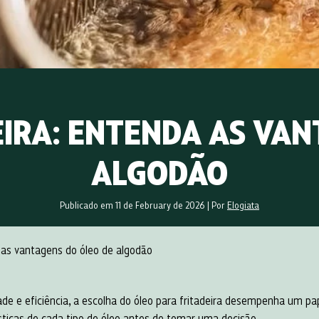
EIRA: ENTENDA AS VAN
ALGODÃO
Publicado em 11 de February de 2026
|
Por
Elogiata
a as vantagens do óleo de algodão
ade e eficiência, a escolha do óleo para fritadeira desempenha um p
ísticas de cada tipo de óleo antes de tomar uma decisão.