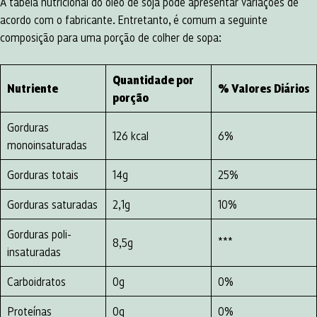
A tabela nutricional do óleo de soja pode apresentar variações de
acordo com o fabricante. Entretanto, é comum a seguinte
composição para uma porção de colher de sopa:
Quantidade por
Nutriente
% Valores Diários
porção
Gorduras
126 kcal
6%
monoinsaturadas
Gorduras totais
14g
25%
Gorduras saturadas
2,1g
10%
Gorduras poli-
8,5g
***
insaturadas
Carboidratos
0g
0%
Proteínas
0g
0%