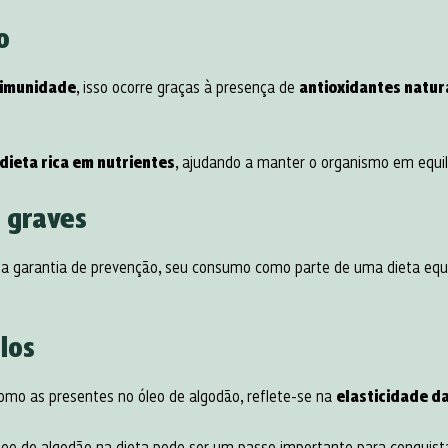
o
 imunidade
, isso ocorre graças à presença de
antioxidantes natura
ieta rica em nutrientes
, ajudando a manter o organismo em equilí
 graves
a garantia de prevenção, seu consumo como parte de uma dieta equ
los
como as presentes no óleo de algodão, reflete-se na
elasticidade da
óleo de algodão na dieta pode ser um passo importante para conquis